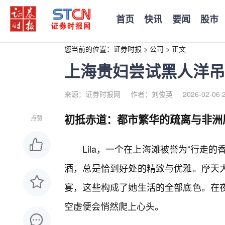
首页
快讯
要闻
股市
您当前的位置：
证券时报
>
公司
>
正文
上海贵妇尝试黑人洋吊
来源：证券时报网
作者：刘俊英
2026-02-06 
初抵赤道：都市繁华的疏离与非洲
点赞
Lila，一个在上海滩被誉为“行走
酒，总是恰到好处的精致与优雅。摩天
宴，这些构成了她生活的全部底色。在
空虚便会悄然爬上心头。