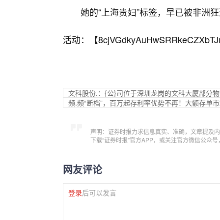
她的“上海贵妇”标签，早已被非洲狂
活动：【
8cjVGdkyAuHwSRRkeCZXbTJ
文科股份.：{公}司位于深圳龙岗的文科大厦部分
频.频“断档”，百万起存利率优势不再！大额存单
声明：证券时报力求信息真实、准确，文章提及内
下载“证券时报”官方APP，或关注官方微信公众
网友评论
登录
后可以发言