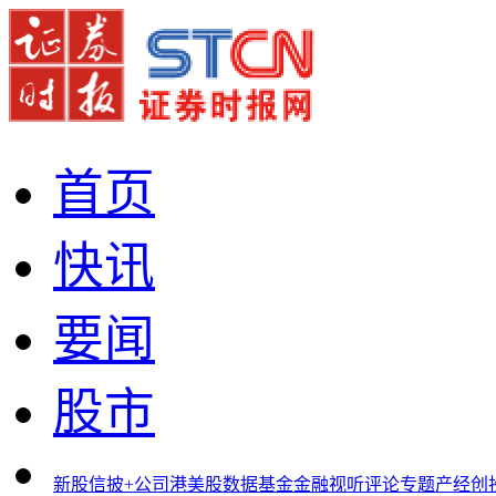
首页
快讯
要闻
股市
新股
信披+
公司
港美股
数据
基金
金融
视听
评论
专题
产经
创