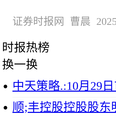
证券时报网
曹晨
2025
时报
热榜
换一换
中天策略.:10月29
顺;丰控股控股股东