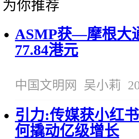
为你推荐
ASMP
获—摩根大通
77.84港元
中国文明网
吴小莉
20
引力:传媒获小红书
何撬动亿级增长