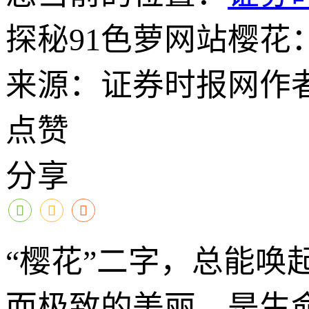
探秘91色萝网站樱花
来源：证券时报网
作
点赞
分享
“樱花”二字，总能
而极致的美丽，是生